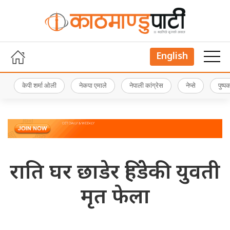
English
केपी शर्मा ओली
नेकपा एमाले
नेपाली कांग्रेस
नेप्से
पुष्
राति घर छाडेर हिंडेकी युवती
मृत फेला