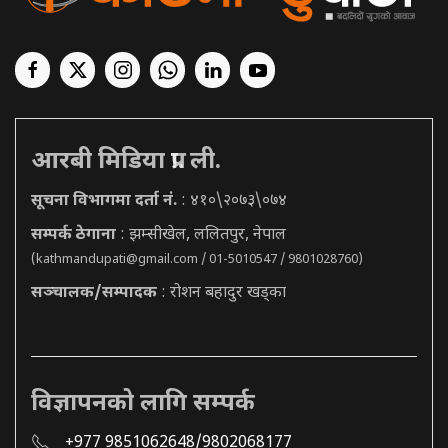
आरबी मिडिया प्रा. ली.
सूचना विभागमा दर्ता नं.
: ४१०\२०७३\०७४
सम्पर्क ठेगाना
: झम्सीखेल, ललितपुर, नेपाल
(
kathmandupati@gmail.com
/ 01-5010547 / 9801028760)
सञ्चालक/सम्पादक
: रोशन बहादुर खड्का
विज्ञापनको लागि सम्पर्क
+977 9851062648/9802068177