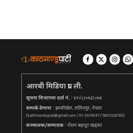
आरबी मिडिया प्रा. ली.
सूचना विभागमा दर्ता नं.
: ४१०\२०७३\०७४
सम्पर्क ठेगाना
: झम्सीखेल, ललितपुर, नेपाल
(
kathmandupati@gmail.com
/ 01-5010547 / 9801028760)
सञ्चालक/सम्पादक
: रोशन बहादुर खड्का