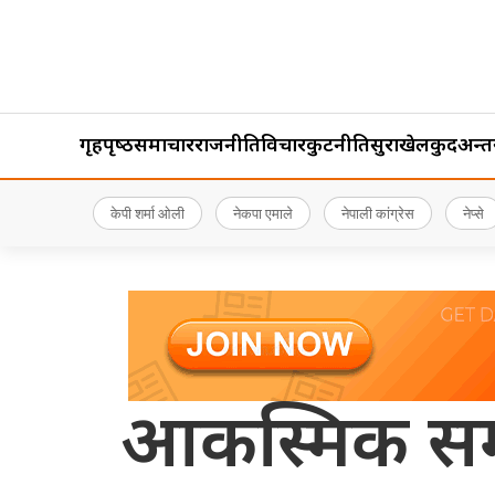
गृहपृष्‍ठ
समाचार
राजनीति
विचार
कुटनीति
सुरक्षा
खेलकुद
अन्तर्र
केपी शर्मा ओली
नेकपा एमाले
नेपाली कांग्रेस
नेप्से
आकस्मिक समय