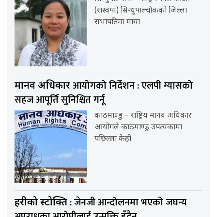
(रास्वपा) सिन्धुपाल्चोकको जिल्ला
सभापतिमा माया
आयोगको निर्देशन : एलपी ग्यासको
मानव अधिकार
सहज आपूर्ति सुनिश्चित गर्नू
काठमाण्डु – राष्ट्रिय मानव अधिकार
आयोगले काठमाण्डु उपत्यकामा
पछिल्ला केही
: जेनजी आन्दोलनमा भएको जघन्य
प्रहरीको प्रस्टोक्ति
अपराधका आरोपीलाई उन्मुक्ति हुँदैन