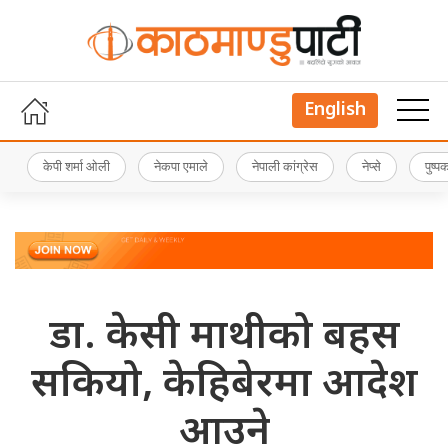
English
केपी शर्मा ओली
नेकपा एमाले
नेपाली कांग्रेस
नेप्से
पुष्
डा. केसी माथीको बहस
सकियो, केहिबेरमा आदेश
आउने