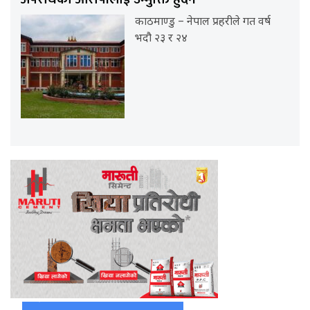
काठमाण्डु – नेपाल प्रहरीले गत वर्ष
भदौ २३ र २४