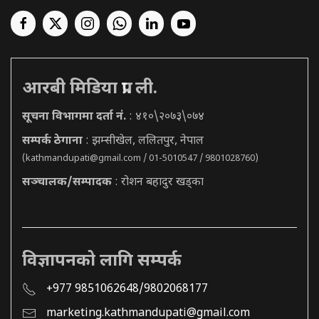
आरबी मिडिया प्रा. ली.
सूचना विभागमा दर्ता नं.
: ४१०\२०७३\०७४
सम्पर्क ठेगाना
: झम्सीखेल, ललितपुर, नेपाल
(
kathmandupati@gmail.com
/ 01-5010547 / 9801028760)
सञ्चालक/सम्पादक
: रोशन बहादुर खड्का
विज्ञापनको लागि सम्पर्क
+977 9851062648/9802068177
marketing.kathmandupati@gmail.com