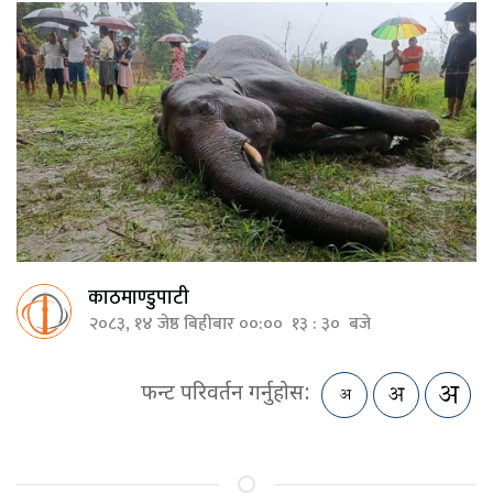
काठमाण्डुपाटी
२०८३, १४ जेष्ठ बिहीबार ००:०० १३ : ३० बजे
फन्ट परिवर्तन गर्नुहोस: