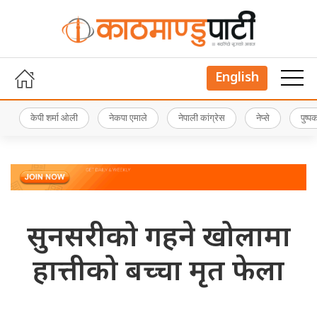
English
केपी शर्मा ओली
नेकपा एमाले
नेपाली कांग्रेस
नेप्से
पुष्
सुनसरीको गहने खोलामा
हात्तीको बच्चा मृत फेला