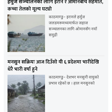
लागि इरान र ओमानबीच सहमति,
हर्मुज सञ्चालनका
कच्चा तेलको मूल्य घट्यो
काठमाण्डु– इरानले हर्मुज
जलडमरूमध्यमार्फत जहाज
सञ्चालनका लागि ओमानसँग नयाँ
समुद्री
आज दिउँसो यी ६ प्रदेशमा भारीदेखि
मनसुन सक्रियः
धेरै भारी वर्षा हुने
काठमाण्डु– देशभर मनसुनी वायुको
प्रभाव रहेको छ । हाल मनसुनको