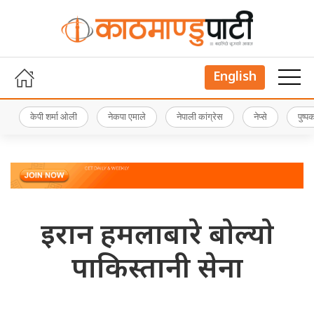
English
केपी शर्मा ओली
नेकपा एमाले
नेपाली कांग्रेस
नेप्से
पुष्
इरान हमलाबारे बाेल्याे
पाकिस्तानी सेना