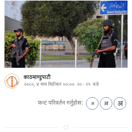
काठमाण्डुपाटी
२०८०, ४ माघ बिहीबार ००:०० २० : २५ बजे
फन्ट परिवर्तन गर्नुहोस: