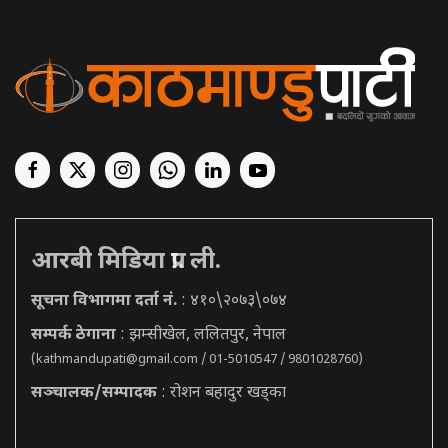
आरबी मिडिया प्रा. ली.
सूचना विभागमा दर्ता नं.
: ४१०\२०७३\०७४
सम्पर्क ठेगाना
: झम्सीखेल, ललितपुर, नेपाल
(
kathmandupati@gmail.com
/ 01-5010547 / 9801028760)
सञ्चालक/सम्पादक
: रोशन बहादुर खड्का