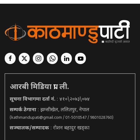
आरबी मिडिया प्रा. ली.
सूचना विभागमा दर्ता नं.
: ४१०\२०७३\०७४
सम्पर्क ठेगाना
: झम्सीखेल, ललितपुर, नेपाल
(
kathmandupati@gmail.com
/ 01-5010547 / 9801028760)
सञ्चालक/सम्पादक
: रोशन बहादुर खड्का