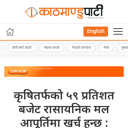
English
केपी शर्मा ओली
नेकपा एमाले
नेपाली कांग्रेस
नेप्से
पुष्
कृषितर्फको ५९ प्रतिशत
बजेट रासायनिक मल
आपूर्तिमा खर्च हुन्छ :