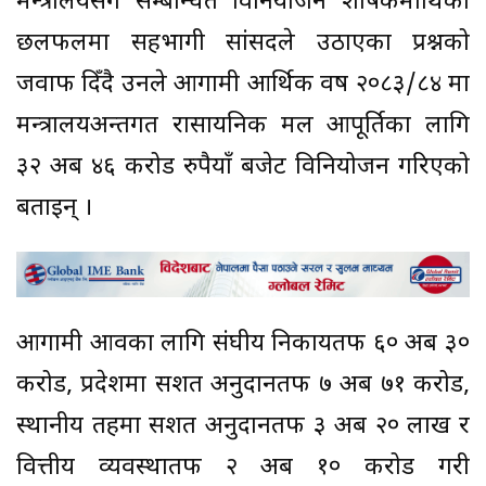
मन्त्रालयसँग सम्बन्धित विनियोजन शीर्षकमाथिको
छलफलमा सहभागी सांसदले उठाएका प्रश्नको
जवाफ दिँदै उनले आगामी आर्थिक वर्ष २०८३/८४ मा
मन्त्रालयअन्तर्गत रासायनिक मल आपूर्तिका लागि
३२ अर्ब ४६ करोड रुपैयाँ बजेट विनियोजन गरिएको
बताइन् ।
आगामी आवका लागि संघीय निकायतर्फ ६० अर्ब ३०
करोड, प्रदेशमा सशर्त अनुदानतर्फ ७ अर्ब ७१ करोड,
स्थानीय तहमा सशर्त अनुदानतर्फ ३ अर्ब २० लाख र
वित्तीय व्यवस्थातर्फ २ अर्ब १० करोड गरी