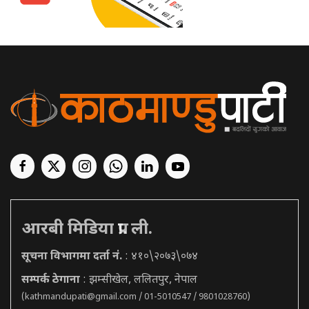
आरबी मिडिया प्रा. ली.
सूचना विभागमा दर्ता नं.
: ४१०\२०७३\०७४
सम्पर्क ठेगाना
: झम्सीखेल, ललितपुर, नेपाल
(
kathmandupati@gmail.com
/ 01-5010547 / 9801028760)