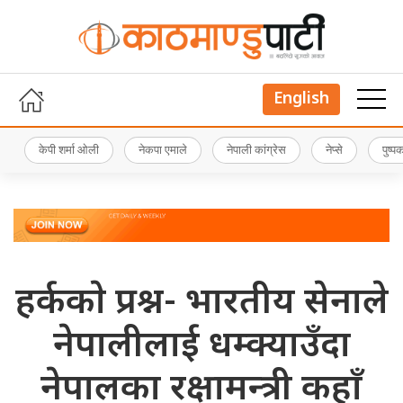
English
केपी शर्मा ओली
नेकपा एमाले
नेपाली कांग्रेस
नेप्से
पुष्
हर्ककाे प्रश्न- भारतीय सेनाले
नेपालीलाई धम्क्याउँदा
नेपालका रक्षामन्त्री कहाँ