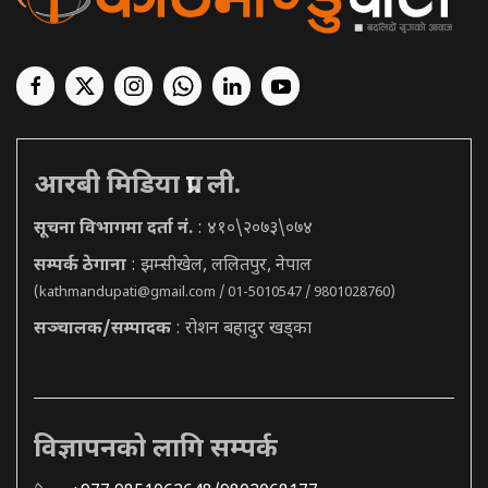
आरबी मिडिया प्रा. ली.
सूचना विभागमा दर्ता नं.
: ४१०\२०७३\०७४
सम्पर्क ठेगाना
: झम्सीखेल, ललितपुर, नेपाल
(
kathmandupati@gmail.com
/ 01-5010547 / 9801028760)
सञ्चालक/सम्पादक
: रोशन बहादुर खड्का
विज्ञापनको लागि सम्पर्क