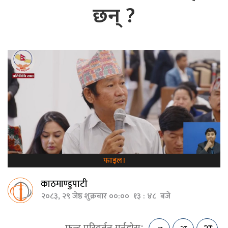
छन् ?
फाइल।
काठमाण्डुपाटी
२०८३, २९ जेष्ठ शुक्रबार ००:०० १३ : ४८ बजे