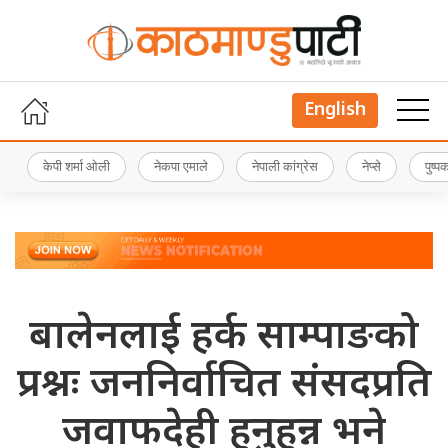
English
केपी शर्मा ओली
नेकपा एमाले
नेपाली कांग्रेस
नेप्से
पुष्
बालेनलाई हर्क साम्पाङको
प्रश्नः जननिर्वाचित संसदप्रति
जवाफदेही हुनुहुन्न भने