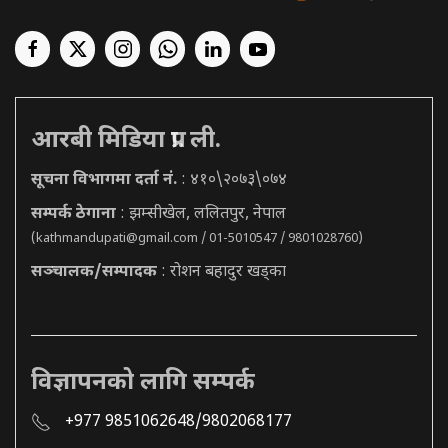
आरबी मिडिया प्रा. ली.
सूचना विभागमा दर्ता नं.
: ४१०\२०७३\०७४
सम्पर्क ठेगाना
: झम्सीखेल, ललितपुर, नेपाल
(
kathmandupati@gmail.com
/ 01-5010547 / 9801028760)
सञ्चालक/सम्पादक
: रोशन बहादुर खड्का
विज्ञापनको लागि सम्पर्क
+977 9851062648/9802068177