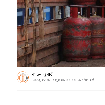
काठमाण्डुपाटी
२०८३, १२ असार शुक्रबार ००:०० १६ : ५१ बजे