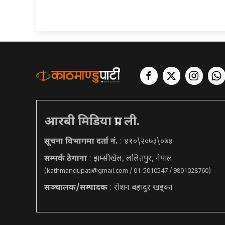
आरबी मिडिया प्रा. ली.
सूचना विभागमा दर्ता नं.
: ४१०\२०७३\०७४
सम्पर्क ठेगाना
: झम्सीखेल, ललितपुर, नेपाल
(
kathmandupati@gmail.com
/ 01-5010547 / 9801028760)
सञ्चालक/सम्पादक
: रोशन बहादुर खड्का