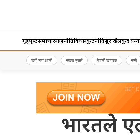
गृहपृष्‍ठ
समाचार
राजनीति
विचार
कुटनीति
सुरक्षा
खेलकुद
अन्तर्र
केपी शर्मा ओली
नेकपा एमाले
नेपाली कांग्रेस
नेप्से
भारतले एल