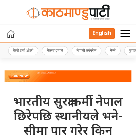
English
केपी शर्मा ओली
नेकपा एमाले
नेपाली कांग्रेस
नेप्से
पुष्
भारतीय सुरक्षाकर्मी नेपाल
छिरेपछि स्थानीयले भने-
सीमा पार गरेर किन