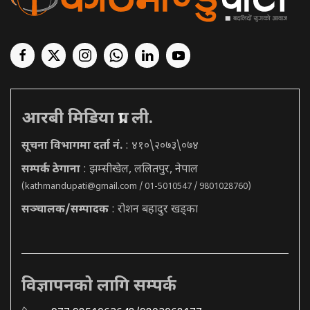
आरबी मिडिया प्रा. ली.
सूचना विभागमा दर्ता नं.
: ४१०\२०७३\०७४
सम्पर्क ठेगाना
: झम्सीखेल, ललितपुर, नेपाल
(
kathmandupati@gmail.com
/ 01-5010547 / 9801028760)
सञ्चालक/सम्पादक
: रोशन बहादुर खड्का
विज्ञापनको लागि सम्पर्क