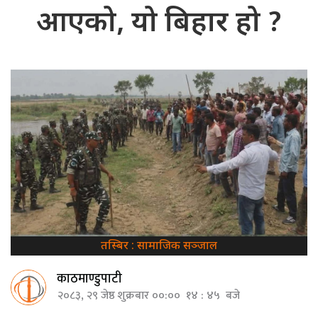
आएको, यो बिहार हो ?
तस्बिर : सामाजिक सञ्जाल
काठमाण्डुपाटी
२०८३, २९ जेष्ठ शुक्रबार ००:०० १४ : ४५ बजे