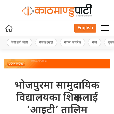
English
केपी शर्मा ओली
नेकपा एमाले
नेपाली कांग्रेस
नेप्से
पुष्
भोजपुरमा सामुदायिक
विद्यालयका शिक्षकलाई
‘आइटी’ तालिम