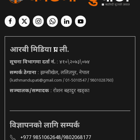
आरबी मिडिया प्रा. ली.
सूचना विभागमा दर्ता नं.
: ४१०\२०७३\०७४
सम्पर्क ठेगाना
: झम्सीखेल, ललितपुर, नेपाल
(
kathmandupati@gmail.com
/ 01-5010547 / 9801028760)
सञ्चालक/सम्पादक
: रोशन बहादुर खड्का
विज्ञापनको लागि सम्पर्क
+977 9851062648/9802068177