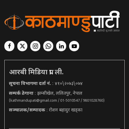
आरबी मिडिया प्रा. ली.
सूचना विभागमा दर्ता नं.
: ४१०\२०७३\०७४
सम्पर्क ठेगाना
: झम्सीखेल, ललितपुर, नेपाल
(
kathmandupati@gmail.com
/ 01-5010547 / 9801028760)
सञ्चालक/सम्पादक
: रोशन बहादुर खड्का