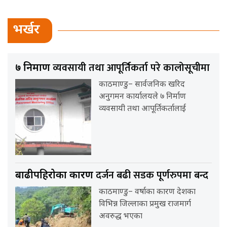
भर्खर
व्यवसायी तथा आपूर्तिकर्ता परे कालोसूचीमा
७ निर्माण
काठमाण्डु– सार्वजनिक खरिद
अनुगमन कार्यालयले ७ निर्माण
व्यवसायी तथा आपूर्तिकर्तालाई
दर्जन बढी सडक पूर्णरुपमा बन्द
बाढीपहिरोका कारण
काठमाण्डु– वर्षाका कारण देशका
विभिन्न जिल्लाका प्रमुख राजमार्ग
अवरुद्ध भएका