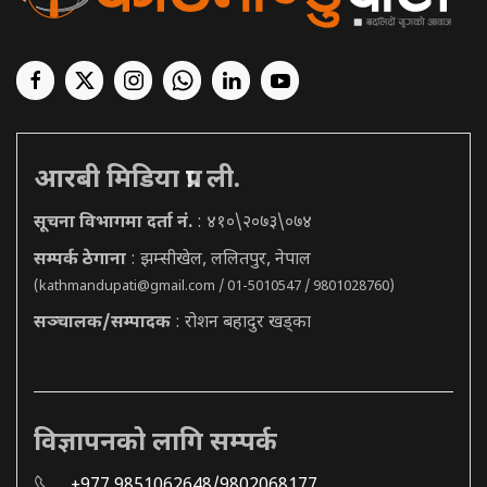
आरबी मिडिया प्रा. ली.
सूचना विभागमा दर्ता नं.
: ४१०\२०७३\०७४
सम्पर्क ठेगाना
: झम्सीखेल, ललितपुर, नेपाल
(
kathmandupati@gmail.com
/ 01-5010547 / 9801028760)
सञ्चालक/सम्पादक
: रोशन बहादुर खड्का
विज्ञापनको लागि सम्पर्क
+977 9851062648/9802068177