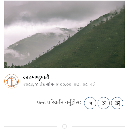
काठमाण्डुपाटी
२०८३, ४ जेष्ठ सोमबार ००:०० ०७ : ०८ बजे
फन्ट परिवर्तन गर्नुहोस: