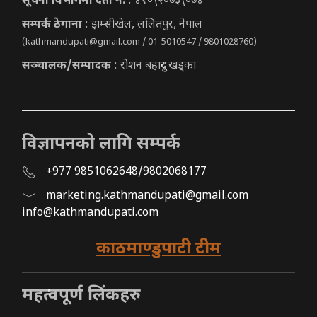
सूचना विभागमा दर्ता नं.
: ४१०\२०७३\०७४
सम्पर्क ठेगाना
: झम्सीखेल, ललितपुर, नेपाल
(
kathmandupati@gmail.com
/ 01-5010547 / 9801028760)
सञ्चालक/सम्पादक
: रोशन बहादुर खड्का
विज्ञापनको लागि सम्पर्क
+977 9851062648/9802068177
marketing.kathmandupati@gmail.com
info@kathmandupati.com
काठमाण्डुपाटी टीम
महत्वपूर्ण लिंकहरु