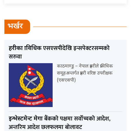
भर्खर
एसएसपीदेखि इन्सपेक्टरसम्मको
प्रहरीका प्राविधिक
सरुवा
काठमाण्डु – नेपाल प्रहरीले प्राविधिक
समूहअन्तर्गत प्रहरी वरिष्ठ उपरीक्षक
(एसएसपी)
बैंकको पक्षमा सर्वाेच्चको आदेश,
इन्भेस्टमेन्ट मेगा
अन्तरिम आदेश छलफलमा बोलावट