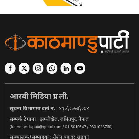
आरबी मिडिया प्रा. ली.
सूचना विभागमा दर्ता नं.
: ४१०\२०७३\०७४
सम्पर्क ठेगाना
: झम्सीखेल, ललितपुर, नेपाल
(
kathmandupati@gmail.com
/ 01-5010547 / 9801028760)
सञ्चालक/सम्पादक
: रोशन बहादुर खड्का