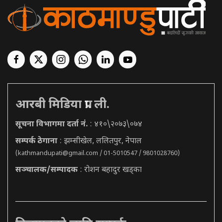
आरबी मिडिया प्रा. ली.
सूचना विभागमा दर्ता नं.
: ४१०\२०७३\०७४
सम्पर्क ठेगाना
: झम्सीखेल, ललितपुर, नेपाल
(
kathmandupati@gmail.com
/ 01-5010547 / 9801028760)
सञ्चालक/सम्पादक
: रोशन बहादुर खड्का