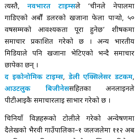
त्यस्तै,
नवभारत टाइम्स
ले ‘चीनले नेपालमा
गाडिएको अर्बौं डलरको खजाना फेला पार्‍यो, ५०
वर्षसम्मको आवश्यकता पूरा हुनेछ’ शीर्षकमा
समाचार प्रकाशित गरेको छ । अन्य भारतीय
मिडियाले पनि खजाना भेटिएको भन्दै समाचार
छापेका छन् ।
द इकोनोमिक टाइम्स
,
डेली एक्सिलेसर डटकम
,
आउटलुक बिजीनेस
सहितका अनलाइनले
पीटीआईकै समाचारलाई साभार गरेको छ ।
चिनियाँ विज्ञहरूको टोलीले गरेको अन्वेषणमा
दैलेखको भैरवी गाउँपालिका–१ जलजलेमा ११२ अर्ब