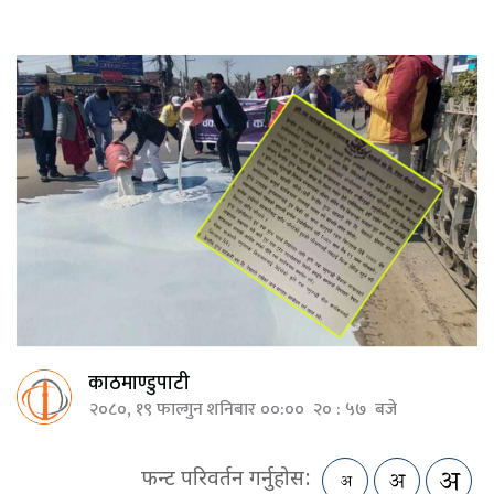
काठमाण्डुपाटी
२०८०, १९ फाल्गुन शनिबार ००:०० २० : ५७ बजे
फन्ट परिवर्तन गर्नुहोस: