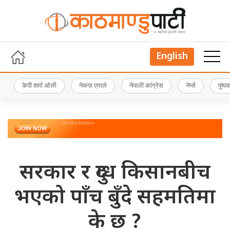
English
केपी शर्मा ओली
नेकपा एमाले
नेपाली कांग्रेस
नेप्से
पुष्
सरकार र दुग्ध किसानबीच
भएको पाँच बुँदे सहमतिमा
के छ ?