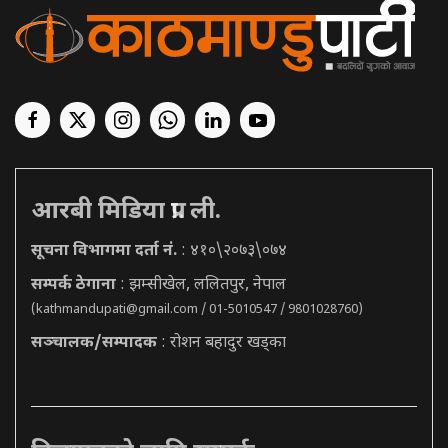
आरबी मिडिया प्रा. ली.
सूचना विभागमा दर्ता नं.
: ४१०\२०७३\०७४
सम्पर्क ठेगाना
: झम्सीखेल, ललितपुर, नेपाल
(
kathmandupati@gmail.com
/ 01-5010547 / 9801028760)
सञ्चालक/सम्पादक
: रोशन बहादुर खड्का