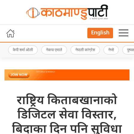
English
केपी शर्मा ओली
नेकपा एमाले
नेपाली कांग्रेस
नेप्से
पुष्
राष्ट्रिय किताबखानाको
डिजिटल सेवा विस्तार,
बिदाका दिन पनि सुविधा