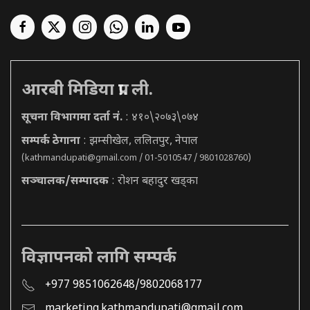
आरबी मिडिया प्रा. ली.
सूचना विभागमा दर्ता नं.
: ४१०\२०७३\०७४
सम्पर्क ठेगाना
: झम्सीखेल, ललितपुर, नेपाल
(
kathmandupati@gmail.com
/ 01-5010547 / 9801028760)
सञ्चालक/सम्पादक
: रोशन बहादुर खड्का
विज्ञापनको लागि सम्पर्क
+977 9851062648/9802068177
marketing.kathmandupati@gmail.com