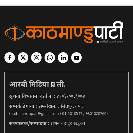
आरबी मिडिया प्रा. ली.
सूचना विभागमा दर्ता नं.
: ४१०\२०७३\०७४
सम्पर्क ठेगाना
: झम्सीखेल, ललितपुर, नेपाल
(
kathmandupati@gmail.com
/ 01-5010547 / 9801028760)
सञ्चालक/सम्पादक
: रोशन बहादुर खड्का