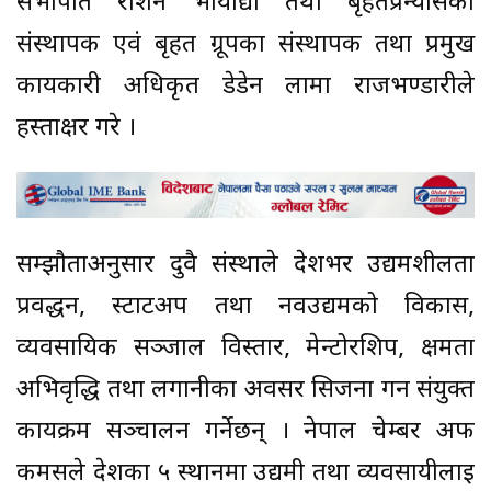
सभापति रोशन भोयाद्यो तथा बृहतप्रेन्योर्सका
संस्थापक एवं बृहत ग्रूपका संस्थापक तथा प्रमुख
कार्यकारी अधिकृत डेडेन लामा राजभण्डारीले
हस्ताक्षर गरे ।
सम्झौताअनुसार दुवै संस्थाले देशभर उद्यमशीलता
प्रवर्द्धन, स्टार्टअप तथा नवउद्यमको विकास,
व्यवसायिक सञ्जाल विस्तार, मेन्टोरशिप, क्षमता
अभिवृद्धि तथा लगानीका अवसर सिर्जना गर्न संयुक्त
कार्यक्रम सञ्चालन गर्नेछन् । नेपाल चेम्बर अफ
कमर्सले देशका ५ स्थानमा उद्यमी तथा व्यवसायीलाई