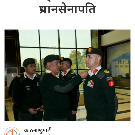
प्रधानसेनापति
काठमाण्डुपाटी