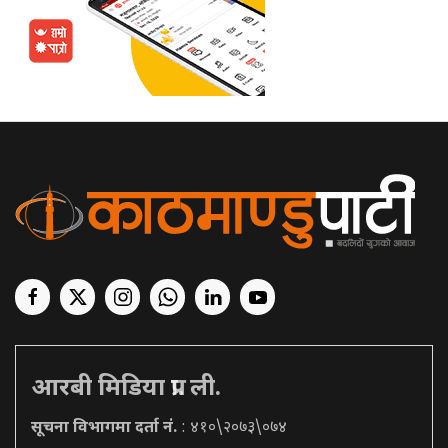
आरबी मिडिया प्रा. ली.
सूचना विभागमा दर्ता नं.
: ४१०\२०७३\०७४