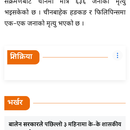
संक्रमणबाट चीनमा मात्रै ६३६ जनाको मृत्यु
भइसकेको छ । चीनबाहेक हङकङ र फिलिपिन्समा
एक–एक जनाको मृत्यु भएको छ ।
प्रतिक्रिया
भर्खर
पछिल्लो ३ महिनामा के–के शासकीय
बालेन सरकारले