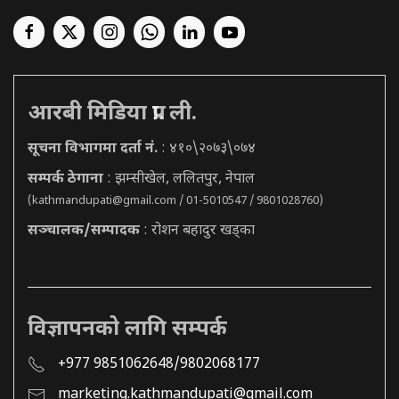
आरबी मिडिया प्रा. ली.
सूचना विभागमा दर्ता नं.
: ४१०\२०७३\०७४
सम्पर्क ठेगाना
: झम्सीखेल, ललितपुर, नेपाल
(
kathmandupati@gmail.com
/ 01-5010547 / 9801028760)
सञ्चालक/सम्पादक
: रोशन बहादुर खड्का
विज्ञापनको लागि सम्पर्क
+977 9851062648/9802068177
marketing.kathmandupati@gmail.com