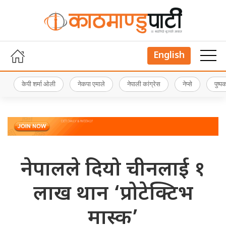
English
केपी शर्मा ओली
नेकपा एमाले
नेपाली कांग्रेस
नेप्से
पुष्
नेपालले दियो चीनलाई १
लाख थान ‘प्रोटेक्टिभ
मास्क’