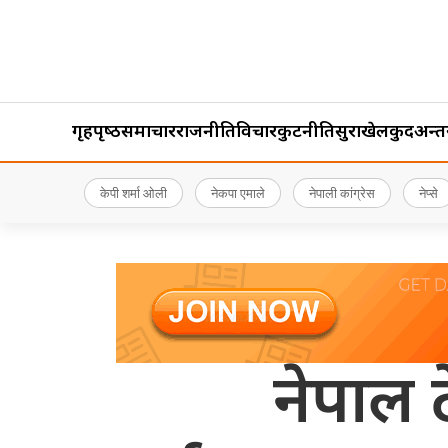
गृहपृष्‍ठ
समाचार
राजनीति
विचार
कुटनीति
सुरक्षा
खेलकुद
अन्तर्र
केपी शर्मा ओली
नेकपा एमाले
नेपाली कांग्रेस
नेप्से
नेपाल 