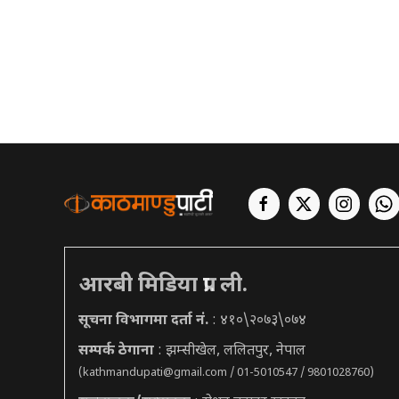
आरबी मिडिया प्रा. ली.
सूचना विभागमा दर्ता नं.
: ४१०\२०७३\०७४
सम्पर्क ठेगाना
: झम्सीखेल, ललितपुर, नेपाल
(
kathmandupati@gmail.com
/ 01-5010547 / 9801028760)