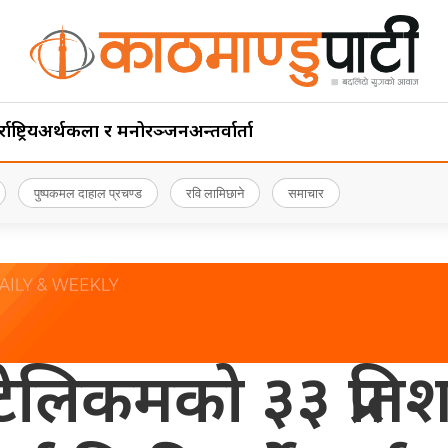
ाष्ट्रिय
अर्थ
कला र मनोरञ्जन
अन्तर्वार्ता
पुष्पकमल दाहाल प्रचण्ड
रवि लामिछाने
समाचार
टेलिकमको ३३ प्रति