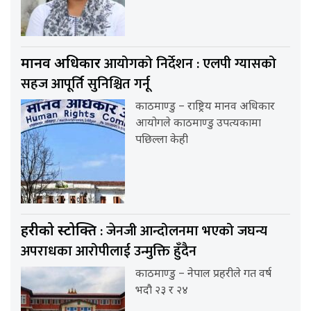
आयोगको निर्देशन : एलपी ग्यासको
मानव अधिकार
सहज आपूर्ति सुनिश्चित गर्नू
काठमाण्डु – राष्ट्रिय मानव अधिकार
आयोगले काठमाण्डु उपत्यकामा
पछिल्ला केही
: जेनजी आन्दोलनमा भएको जघन्य
प्रहरीको प्रस्टोक्ति
अपराधका आरोपीलाई उन्मुक्ति हुँदैन
काठमाण्डु – नेपाल प्रहरीले गत वर्ष
भदौ २३ र २४