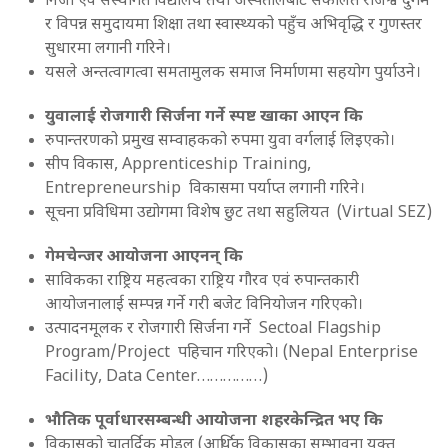
निजी एवं संस्थागत विद्यालय तथा अस्पतालबाट संकलित राजश्व दुर्गम
र विपन्न समुदायमा शिक्षा तथा स्वास्थ्यको पहुँच अभिवृद्धि र गुणस्तर
सुधारमा लगानी गरिने।
यसले अन्तत्वागत्वा समतामुलक समाज निर्माणमा सहयोग पुर्याउने।
युवालाई रोजगारी सिर्जना गर्ने स्पष्ट खाका आएन कि
रुपान्तरणको प्रमुख सम्वाहकको रुपमा युवा वर्गलाई लिइएको।
सीप विकास, Apprenticeship Training,
Entrepreneurship विकासमा पर्याप्त लगानी गरिने।
सूचना प्रविधिमा उद्योगमा विशेष छुट तथा सहुलियत (Virtual SEZ)
गेमचेन्जर आयोजना आएनन् कि
साविकका राष्ट्रिय महत्वका राष्ट्रिय गौरव एवं रुपान्तकारी
आयोजनालाई सम्पन्न गर्ने गरी बजेट विनियोजन गरिएको।
उत्पादनमूलक र रोजगारी सिर्जना गर्ने Sectoal Flagship
Program/Project पहिचान गरिएको। (Nepal Enterprise
Facility, Data Center……………)
भौतिक पूर्वाधारसम्बन्धी आयोजना शहरकेन्द्रित भए कि
विकासको चातुर्दिक मोडल (आर्थिक विकासका सम्भावना युक्त