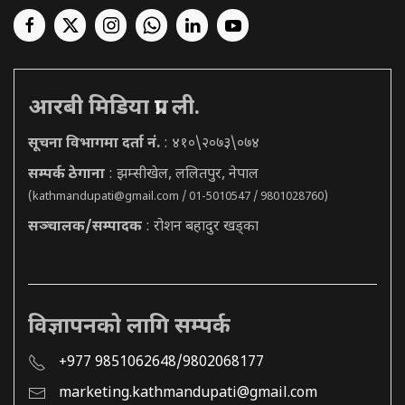
आरबी मिडिया प्रा. ली.
सूचना विभागमा दर्ता नं.
: ४१०\२०७३\०७४
सम्पर्क ठेगाना
: झम्सीखेल, ललितपुर, नेपाल
(
kathmandupati@gmail.com
/ 01-5010547 / 9801028760)
सञ्चालक/सम्पादक
: रोशन बहादुर खड्का
विज्ञापनको लागि सम्पर्क
+977 9851062648/9802068177
marketing.kathmandupati@gmail.com