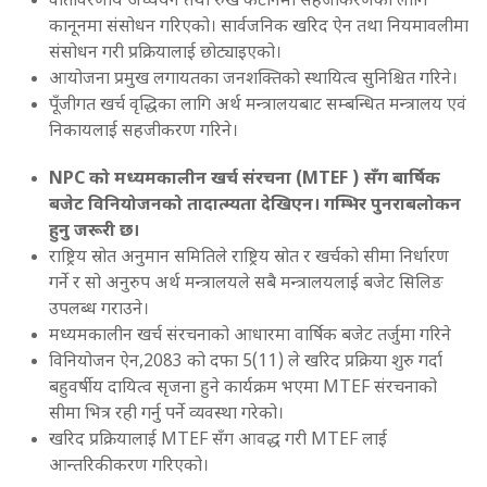
वातावरणीय अध्ययन तथा रुख कटानमा सहजीकरणका लागि
कानूनमा संसोधन गरिएको। सार्वजनिक खरिद ऐन तथा नियमावलीमा
संसोधन गरी प्रक्रियालाई छोट्याइएको।
आयोजना प्रमुख लगायतका जनशक्तिको स्थायित्व सुनिश्चित गरिने।
पूँजीगत खर्च वृद्धिका लागि अर्थ मन्त्रालयबाट सम्बन्धित मन्त्रालय एवं
निकायलाई सहजीकरण गरिने।
NPC
को मध्यमकालीन खर्च संरचना (
MTEF )
सँग बार्षिक
बजेट विनियोजनको तादात्म्यता देखिएन। गम्भिर पुनराबलोकन
हुनु जरूरी छ।
राष्ट्रिय स्रोत अनुमान समितिले राष्ट्रिय स्रोत र खर्चको सीमा निर्धारण
गर्ने र सो अनुरुप अर्थ मन्त्रालयले सबै मन्त्रालयलाई बजेट सिलिङ
उपलब्ध गराउने।
मध्यमकालीन खर्च संरचनाको आधारमा वार्षिक बजेट तर्जुमा गरिने
विनियोजन ऐन,2083 को दफा 5(11) ले खरिद प्रक्रिया शुरु गर्दा
बहुवर्षीय दायित्व सृजना हुने कार्यक्रम भएमा MTEF संरचनाको
सीमा भित्र रही गर्नु पर्ने व्यवस्था गरेको।
खरिद प्रक्रियालाई MTEF सँग आवद्ध गरी MTEF लाई
आन्तरिकीकरण गरिएको।