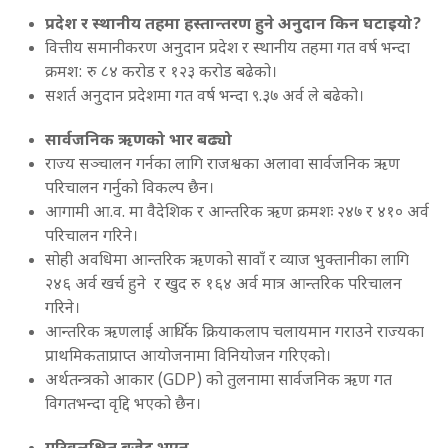
प्रदेश र स्थानीय तहमा हस्तान्तरण हुने अनुदान किन घटाइयो?
वित्तीय समानीकरण अनुदान प्रदेश र स्थानीय तहमा गत वर्ष भन्दा
क्रम‍श: रु ८४ करोड र १२३ करोड बढेको।
सशर्त अनुदान प्रदेशमा गत वर्ष भन्दा ९.३७ अर्व ले बढेको।
सार्वजनिक ऋणको भार बढ्यो
राज्य सञ्चालन गर्नका लागि राजश्वका अलावा सार्वजनिक ऋण
परिचालन गर्नुको विकल्प छैन।
आगामी आ.व. मा वैदेशिक र आन्तरिक ऋण क्रमशः २४७ र ४१० अर्व
परिचालन गरिने।
सोही अवधिमा आन्तरिक ऋणको सावाँ र व्याज भुक्तानीका लागि
२४६ अर्व खर्च हुने र खुद रु १६४ अर्व मात्र आन्तरिक परिचालन
गरिने।
आन्तरिक ऋणलाई आर्थिक क्रियाकलाप चलायमान गराउने राज्यका
प्राथमिकताप्राप्त आयोजनामा विनियोजन गरिएको।
अर्थतन्त्रको आकार (GDP) को तुलनामा सार्वजनिक ऋण गत
विगतभन्दा वृद्दि भएको छैन।