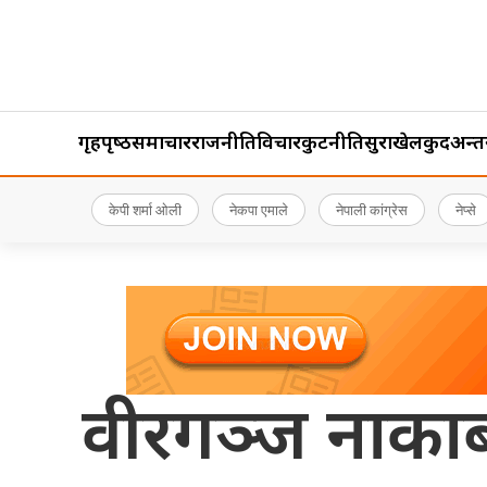
गृहपृष्‍ठ
समाचार
राजनीति
विचार
कुटनीति
सुरक्षा
खेलकुद
अन्तर्र
केपी शर्मा ओली
नेकपा एमाले
नेपाली कांग्रेस
नेप्से
वीरगञ्ज नाकाबा