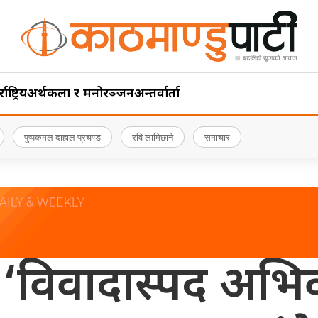
ाष्ट्रिय
अर्थ
कला र मनोरञ्जन
अन्तर्वार्ता
पुष्पकमल दाहाल प्रचण्ड
रवि लामिछाने
समाचार
ीको ‘विवादास्पद अभिव