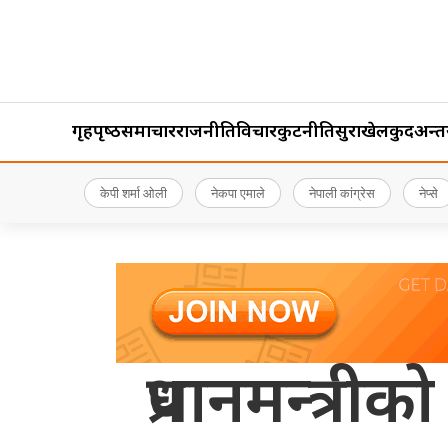
गृहपृष्‍ठ
समाचार
राजनीति
विचार
कुटनीति
सुरक्षा
खेलकुद
अन्तर्र
केपी शर्मा ओली
नेकपा एमाले
नेपाली कांग्रेस
नेप्से
प्रधानमन्त्र