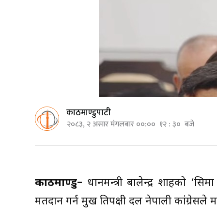
काठमाण्डुपाटी
२०८३, २ असार मंगलबार ००:०० १२ : ३० बजे
काठमाण्डु–
प्रधानमन्त्री बालेन्द्र शाहको ‘स
मतदान गर्न प्रमुख प्रतिपक्षी दल नेपाली कांग्रेसल