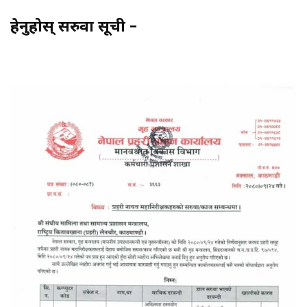
हेर्नुहोस् सरुवा सूची –