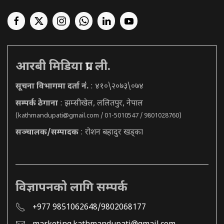
आरबी मिडिया प्रा. ली.
सूचना विभागमा दर्ता नं.
: ४१०\२०७३\०७४
सम्पर्क ठेगाना
: झम्सीखेल, ललितपुर, नेपाल
(
kathmandupati@gmail.com
/ 01-5010547 / 9801028760)
सञ्चालक/सम्पादक
: रोशन बहादुर खड्का
विज्ञापनको लागि सम्पर्क
+977 9851062648/9802068177