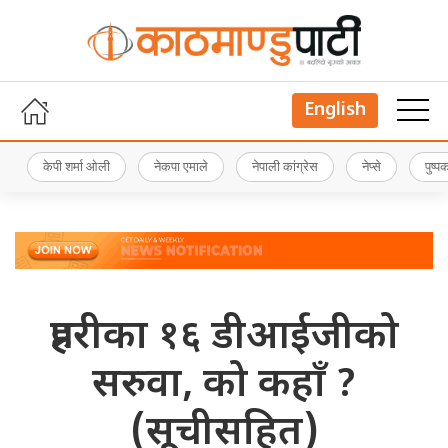
English
केपी शर्मा ओली
नेकपा एमाले
नेपाली कांग्रेस
नेप्से
पुष्
प्रहरीका १६ डीआईजीको
सरुवा, को कहाँ ?
(सूचीसहित)