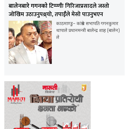
टिप्प्णीः गिरिजाप्रसादले जस्तो
बालेनबारे गगनको
जोखिम उठाउनुपथ्र्यो, तपार्ईंले मेसो पाउनुभएन
काठमाण्डु– कांग्रेस सभापति गगनकुमार
थापाले प्रधानमन्त्री बालेन्द्र शाह (बालेन)
ले