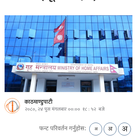
काठमाण्डुपाटी
२०८०, २४ पुस मंगलबार ००:०० १८ : ५२ बजे
फन्ट परिवर्तन गर्नुहोस: