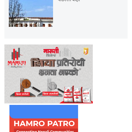
पछिल्ला केही