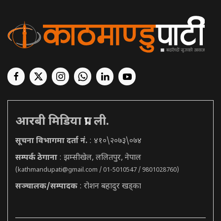
आरबी मिडिया प्रा. ली.
सूचना विभागमा दर्ता नं.
: ४१०\२०७३\०७४
सम्पर्क ठेगाना
: झम्सीखेल, ललितपुर, नेपाल
(
kathmandupati@gmail.com
/ 01-5010547 / 9801028760)
सञ्चालक/सम्पादक
: रोशन बहादुर खड्का