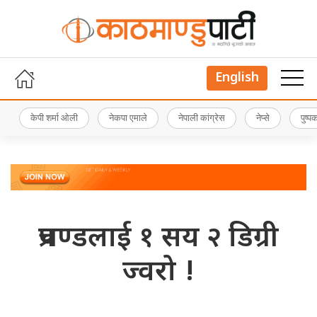
English
केपी शर्मा ओली
नेकपा एमाले
नेपाली कांग्रेस
नेप्से
पुष्
प्रचण्डलाई १ सय २ डिग्री
ज्वरो !