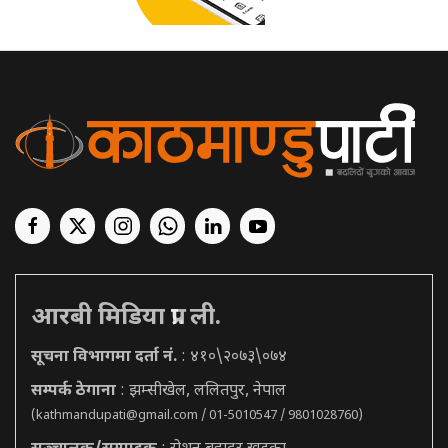
आरबी मिडिया प्रा. ली.
सूचना विभागमा दर्ता नं.
: ४१०\२०७३\०७४
सम्पर्क ठेगाना
: झम्सीखेल, ललितपुर, नेपाल
(
kathmandupati@gmail.com
/ 01-5010547 / 9801028760)