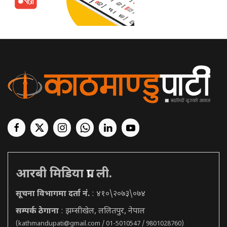
आरबी मिडिया प्रा. ली.
सूचना विभागमा दर्ता नं.
: ४१०\२०७३\०७४
सम्पर्क ठेगाना
: झम्सीखेल, ललितपुर, नेपाल
(
kathmandupati@gmail.com
/ 01-5010547 / 9801028760)