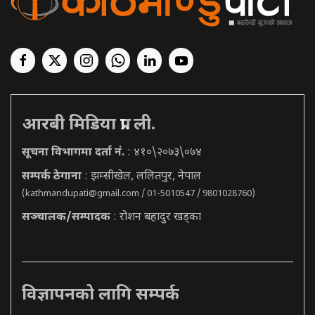
आरबी मिडिया प्रा. ली.
सूचना विभागमा दर्ता नं.
: ४१०\२०७३\०७४
सम्पर्क ठेगाना
: झम्सीखेल, ललितपुर, नेपाल
(
kathmandupati@gmail.com
/ 01-5010547 / 9801028760)
सञ्चालक/सम्पादक
: रोशन बहादुर खड्का
विज्ञापनको लागि सम्पर्क