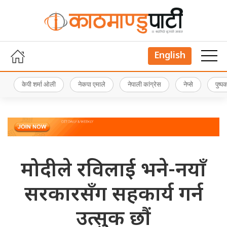
English
केपी शर्मा ओली
नेकपा एमाले
नेपाली कांग्रेस
नेप्से
पुष्
मोदीले रविलाई भने-नयाँ
सरकारसँग सहकार्य गर्न
उत्सुक छौं