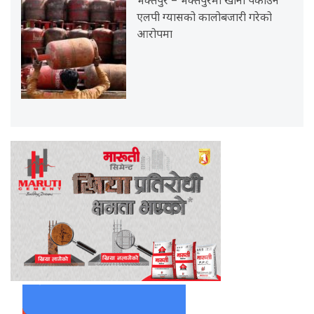
भक्तपुर – भक्तपुरमा खाना पकाउने
एलपी ग्यासको कालोबजारी गरेको
आरोपमा