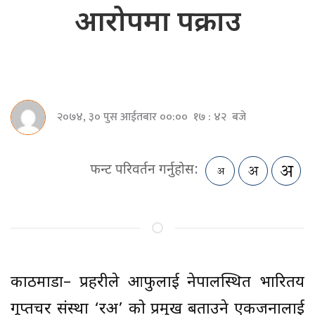
आरोपमा पक्राउ
२०७४, ३० पुस आईतबार ००:०० १७ : ४२ बजे
फन्ट परिवर्तन गर्नुहोस:
काठमाडौं– प्रहरीले आफुलाई नेपालस्थित भारितय
गूप्तचर संस्था ‘रअ’ को प्रमुख बताउने एकजनालाई