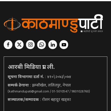
आरबी मिडिया प्रा. ली.
सूचना विभागमा दर्ता नं.
: ४१०\२०७३\०७४
सम्पर्क ठेगाना
: झम्सीखेल, ललितपुर, नेपाल
(
kathmandupati@gmail.com
/ 01-5010547 / 9801028760)
सञ्चालक/सम्पादक
: रोशन बहादुर खड्का