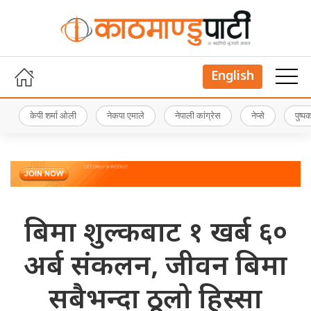
English
केपी शर्मा ओली
नेकपा एमाले
नेपाली कांग्रेस
नेप्से
पुष्
बिमा शुल्कबाट १ खर्ब ६०
अर्ब संकलन, जीवन बिमा
सबैभन्दा ठूलो हिस्सा