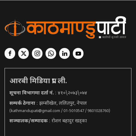
आरबी मिडिया प्रा. ली.
सूचना विभागमा दर्ता नं.
: ४१०\२०७३\०७४
सम्पर्क ठेगाना
: झम्सीखेल, ललितपुर, नेपाल
(
kathmandupati@gmail.com
/ 01-5010547 / 9801028760)
सञ्चालक/सम्पादक
: रोशन बहादुर खड्का