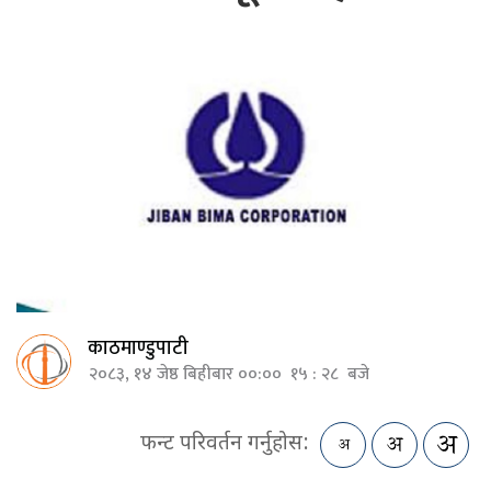
काठमाण्डुपाटी
२०८३, १४ जेष्ठ बिहीबार ००:०० १५ : २८ बजे
फन्ट परिवर्तन गर्नुहोस: