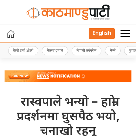
English
केपी शर्मा ओली
नेकपा एमाले
नेपाली कांग्रेस
नेप्से
पुष्
रास्वपाले भन्यो – हाम्रो
प्रदर्शनमा घुसपैठ भयो,
चनाखो रहनू