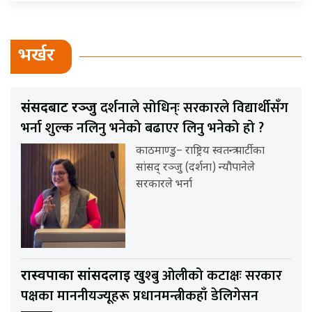
भर्खर
दर्शनाले सोधिन्ः सरकारले विद्यार्थीसँग
संसदबाट रञ्जु
भर्ना शुल्क नलिनु भनेको बढाएर लिनु भनेको हो ?
काठमाण्डु– राष्ट्रिय स्वतन्त्र पार्टीका
सांसद् रञ्जु (दर्शना) न्यौपानेले
सरकारले भर्ना
खुश्बु ओलीको कटाक्षः सरकार
रास्वपाका सांसदलाई
पक्षका माननीयज्यूहरू प्रधानमन्त्रीकहाँ डेलिगेसन