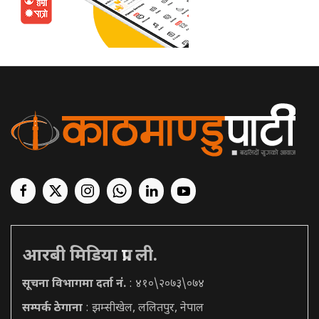
आरबी मिडिया प्रा. ली.
सूचना विभागमा दर्ता नं.
: ४१०\२०७३\०७४
सम्पर्क ठेगाना
: झम्सीखेल, ललितपुर, नेपाल