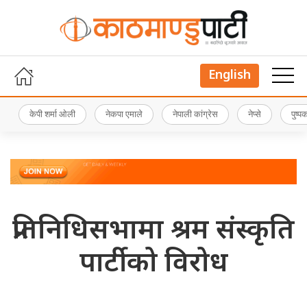
English
केपी शर्मा ओली
नेकपा एमाले
नेपाली कांग्रेस
नेप्से
पुष्
प्रतिनिधिसभामा श्रम संस्कृति
पार्टीको विरोध