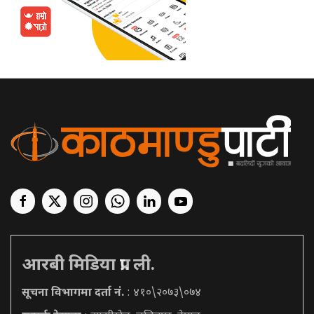
आरबी मिडिया प्रा. ली.
सूचना विभागमा दर्ता नं.
: ४१०\२०७३\०७४