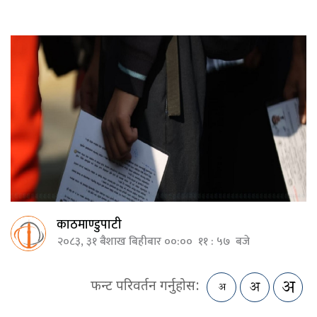
काठमाण्डुपाटी
२०८३, ३१ बैशाख बिहीबार ००:०० ११ : ५७ बजे
फन्ट परिवर्तन गर्नुहोस: