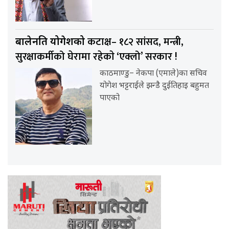
कटाक्ष– १८२ सांसद, मन्त्री,
बालेनप्रति योगेशको
सुरक्षाकर्मीको घेरामा रहेकाे ‘एक्लो’ सरकार !
काठमाण्डु– नेकपा (एमाले)का सचिव
योगेश भट्टराईले झन्डै दुईतिहाइ बहुमत
पाएको