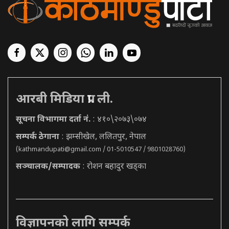
आरबी मिडिया प्रा. ली.
सूचना विभागमा दर्ता नं.
: ४१०\२०७३\०७४
सम्पर्क ठेगाना
: झम्सीखेल, ललितपुर, नेपाल
(
kathmandupati@gmail.com
/ 01-5010547 / 9801028760)
सञ्चालक/सम्पादक
: रोशन बहादुर खड्का
विज्ञापनको लागि सम्पर्क