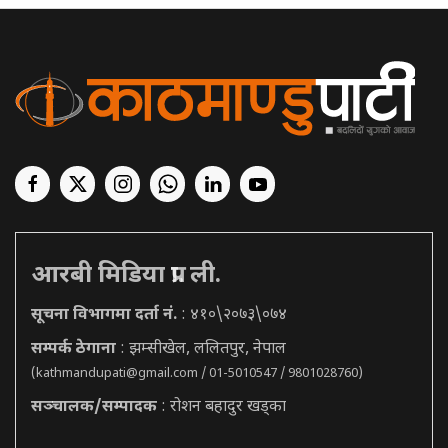
आरबी मिडिया प्रा. ली.
सूचना विभागमा दर्ता नं.
: ४१०\२०७३\०७४
सम्पर्क ठेगाना
: झम्सीखेल, ललितपुर, नेपाल
(
kathmandupati@gmail.com
/ 01-5010547 / 9801028760)
सञ्चालक/सम्पादक
: रोशन बहादुर खड्का