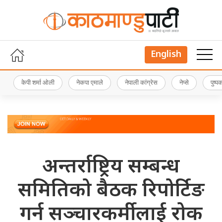
English
केपी शर्मा ओली
नेकपा एमाले
नेपाली कांग्रेस
नेप्से
पुष्
अन्तर्राष्ट्रिय सम्बन्ध
समितिको बैठक रिपोर्टिङ
गर्न सञ्चारकर्मीलाई रोक