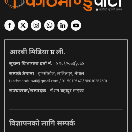
आरबी मिडिया प्रा. ली.
सूचना विभागमा दर्ता नं.
: ४१०\२०७३\०७४
सम्पर्क ठेगाना
: झम्सीखेल, ललितपुर, नेपाल
(
kathmandupati@gmail.com
/ 01-5010547 / 9801028760)
सञ्चालक/सम्पादक
: रोशन बहादुर खड्का
विज्ञापनको लागि सम्पर्क