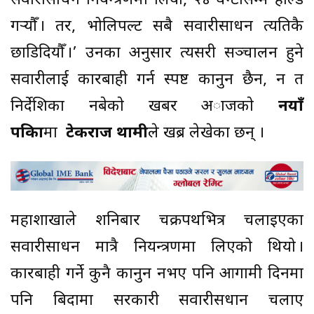
सवारीसाधन नियन्त्रणमा लियौँ, २४ घन्टासम्म होल्ड
गर्‍यौँ । तर, भोलिपल्ट सबै सवारीसाधन त्यतिकै
छाडिदियौँ ।’ उनका अनुसार त्यसरी सञ्चालन हुने
सवारीलाई कारबाही गर्न स्पष्ट कानुन छैन, न त
निर्देशिका नबेकाे खबर अाजकाे
नयाँ
पत्रिका
मा
टेकराज थामी
ले खब्र लेखेका छन् ।
महाशाखाले शनिबार चक्रपथभित्र चलाइएका
सवारीसाधन मात्रै नियन्त्रणमा लिएको थियो ।
कारबाही गर्ने कुनै कानुन नभए पनि आगामी दिनमा
पनि बिदामा सरकारी सवारीसधान चलाए