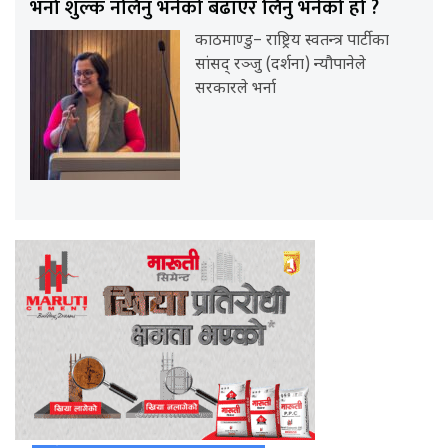
भर्ना शुल्क नलिनु भनेको बढाएर लिनु भनेको हो ?
काठमाण्डु– राष्ट्रिय स्वतन्त्र पार्टीका
सांसद् रञ्जु (दर्शना) न्यौपानेले
सरकारले भर्ना