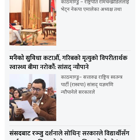
काठमाण्डु – राष्ट्रपति रामचन्द्र पौडेललाई
भेट्न नेकपा एमालेका अध्यक्ष तथा
कटाऔँ, गरिबको मृत्युको विपरीतार्थक
मन्त्रीको सुविधा
स्वास्थ्य बीमा नरोकौंं: सांसद् न्यौपाने
काठमाण्डु– सत्तारुढ राष्ट्रिय स्वतन्त्र
पार्टी (रास्वपा) सांसद् यज्ञमणि
न्यौपानेले सरकारले
दर्शनाले सोधिन्ः सरकारले विद्यार्थीसँग
संसदबाट रञ्जु