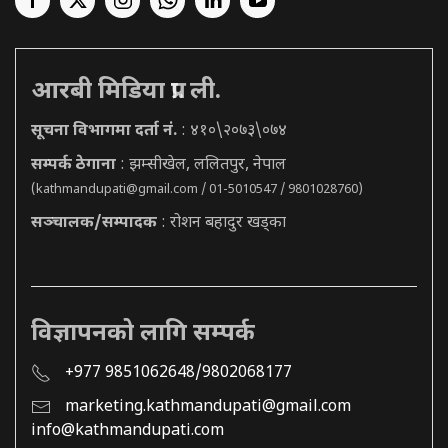
आरबी मिडिया प्रा. ली.
सूचना विभागमा दर्ता नं.
: ४१०\२०७३\०७४
सम्पर्क ठेगाना
: झम्सीखेल, ललितपुर, नेपाल
(
kathmandupati@gmail.com
/ 01-5010547 / 9801028760)
सञ्चालक/सम्पादक
: रोशन बहादुर खड्का
विज्ञापनको लागि सम्पर्क
+977 9851062648/9802068177
marketing.kathmandupati@gmail.com
info@kathmandupati.com