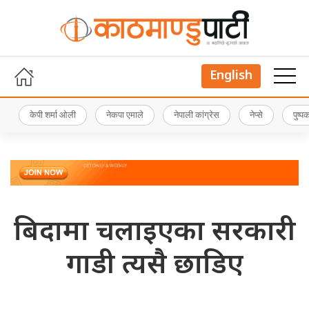
English
केपी शर्मा ओली
नेकपा एमाले
नेपाली कांग्रेस
नेप्से
पुष्
बिदामा चलाइएका सरकारी
गाडी त्यसै छाडिए