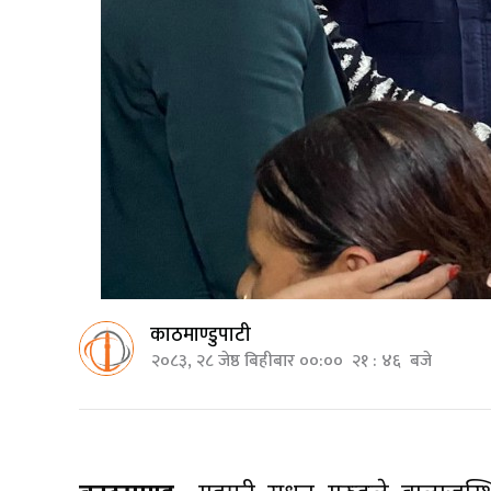
काठमाण्डुपाटी
२०८३, २८ जेष्ठ बिहीबार ००:०० २१ : ४६ बजे