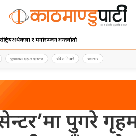
ाष्ट्रिय
अर्थ
कला र मनोरञ्जन
अन्तर्वार्ता
पुष्पकमल दाहाल प्रचण्ड
रवि लामिछाने
समाचार
ेन्टर’मा पुगरे गृहमन्त