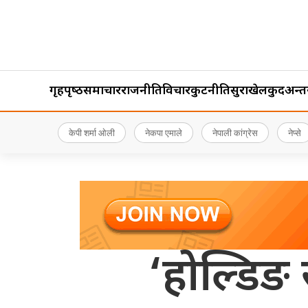
गृहपृष्‍ठ
समाचार
राजनीति
विचार
कुटनीति
सुरक्षा
खेलकुद
अन्तर्र
केपी शर्मा ओली
नेकपा एमाले
नेपाली कांग्रेस
नेप्से
‘होल्डिङ स