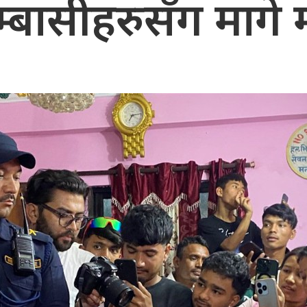
म्बासीहरुसँग मागे