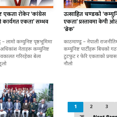
रोकेर ‘कांग्रेस
‘कम्युनि
ष्ट एकता
उत्साहित प्रचण्डको
 कार्यगत एकता’ सम्भव
एकता’ प्रस्तावमा केपी 
‘ब्रेक’
 – लामो कम्युनिष्ट पृष्ठभूमिमा
काठमाण्डु – नेपाली राजनीति
 अधिकांश नेताहरू कम्युनिष्ट
कम्युनिष्ट पार्टीहरू बिचको ग
वकालत गरिरहेका बेला
टुटफुट र फेरि एकताको प्रयास
ठूलो
नौलो
1
2
3