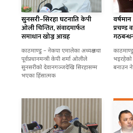
केपी
सुनसरी–सिरहा घटनाप्रति
वर्षमान
ओली चिन्तित, संवादमार्फत
प्रचण्ड 
समाधान खोज्न आग्रह
गठबन्धन
काठमाण्डु – नेकपा एमालेका अध्यक्ष तथा
काठमाण्ड
पूर्वप्रधानमन्त्री केपी शर्मा ओलीले
भइरहेको 
सुनसरीको देवानगञ्जदेखि सिरहासम्म
बनाउन नेक
भएका हिंसात्मक