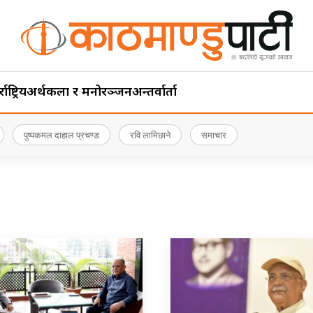
ाष्ट्रिय
अर्थ
कला र मनोरञ्जन
अन्तर्वार्ता
पुष्पकमल दाहाल प्रचण्ड
रवि लामिछाने
समाचार