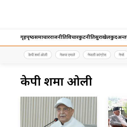
गृहपृष्‍ठ
समाचार
राजनीति
विचार
कुटनीति
सुरक्षा
खेलकुद
अन्तर्र
केपी शर्मा ओली
नेकपा एमाले
नेपाली कांग्रेस
नेप्से
केपी शर्मा ओली