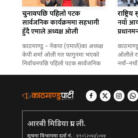
पटक
चुनावपछि पहिलो
राष्ट्रिय
सार्वजनिक कार्यक्रममा सहभागी
नयाँ आया
हुँदै एमाले अध्यक्ष ओली
प्रधानमन
काठमाण्डु – नेकपा (एमाले)का अध्यक्ष
काठमाण्डु 
केपी शर्मा ओली गत फागुनमा भएको
ओलीले राष्ट
निर्वाचनपछि पहिलो पटक सार्वजनिक
नयाँ–नया
आरबी मिडिया प्रा. ली.
सूचना विभागमा दर्ता नं.
: ४१०\२०७३\०७४