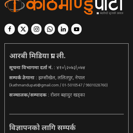
आरबी मिडिया प्रा. ली.
सूचना विभागमा दर्ता नं.
: ४१०\२०७३\०७४
सम्पर्क ठेगाना
: झम्सीखेल, ललितपुर, नेपाल
(
kathmandupati@gmail.com
/ 01-5010547 / 9801028760)
सञ्चालक/सम्पादक
: रोशन बहादुर खड्का
विज्ञापनको लागि सम्पर्क