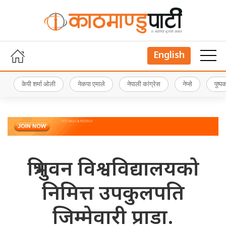
English
केपी शर्मा ओली
नेकपा एमाले
नेपाली कांग्रेस
नेप्से
पुष्
त्रिभुवन विश्वविद्यालयको
निमित्त उपकुलपति
जिम्मेवारी प्राडा.