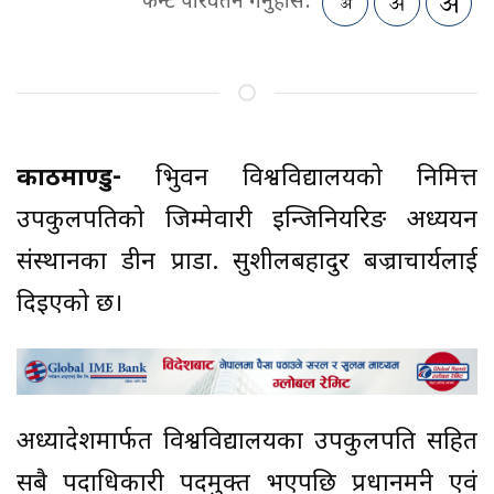
फन्ट परिवर्तन गर्नुहोस:
काठमाण्डु-
त्रिभुवन विश्वविद्यालयको निमित्त
उपकुलपतिको जिम्मेवारी इन्जिनियरिङ अध्ययन
संस्थानका डीन प्राडा. सुशीलबहादुर बज्राचार्यलाई
दिइएको छ।
अध्यादेशमार्फत विश्वविद्यालयका उपकुलपति सहित
सबै पदाधिकारी पदमुक्त भएपछि प्रधानमन्त्री एवं