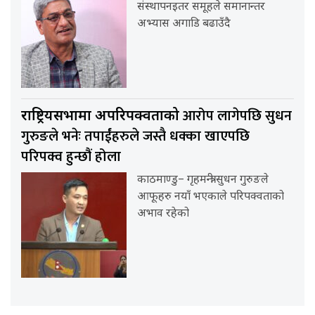
संस्थापनइतर समूहले समानान्तर
अभ्यास अगाडि बढाउँदै
आरोप लागेपछि सुधन
राष्ट्रियसभामा अपरिपक्वताको
गुरुङले भनेः तपाईंहरुले जस्तै धक्का खाएपछि
परिपक्व हुन्छौं होला
काठमाण्डु– गृहमन्त्री सुधन गुरुङले
आफूहरु नयाँ भएकाले परिपक्वताको
अभाव रहेको