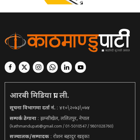
आरबी मिडिया प्रा. ली.
सूचना विभागमा दर्ता नं.
: ४१०\२०७३\०७४
सम्पर्क ठेगाना
: झम्सीखेल, ललितपुर, नेपाल
(
kathmandupati@gmail.com
/ 01-5010547 / 9801028760)
सञ्चालक/सम्पादक
: रोशन बहादुर खड्का