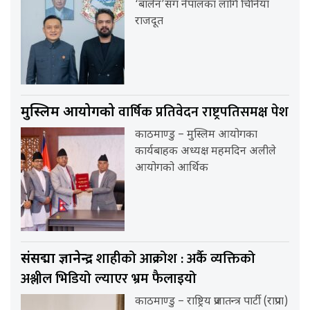
‘बालेन’सँग नेपालका लागि चिनियाँ
राजदूत
वार्षिक प्रतिवेदन राष्ट्रपतिसमक्ष पेश
मुस्लिम आयोगको
काठमाण्डु – मुस्लिम आयोगका
कार्यबाहक अध्यक्ष महमदिन अलीले
आयोगको आर्थिक
शाहीको आक्रोश : अर्कै व्यक्तिको
संसद्मा ज्ञानेन्द्र
अश्लील भिडियो ल्याएर भ्रम फैलाइयो
काठमाण्डु – राष्ट्रिय प्रजातन्त्र पार्टी (राप्रपा)