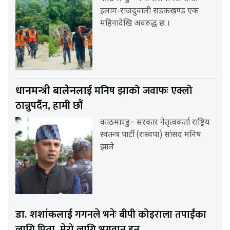
इलाम-राजदुवाली सडकखण्ड एक
महिनादेखि अवरुद्ध छ ।
मनिष झाको जवाफः एक्लो
प्रधानमन्त्री बालेनलाई
ठान्नुपर्दैन, हामी छौं
काठमाण्डु– सरकार नेतृत्वकर्ता राष्ट्रिय
स्वतन्त्र पार्टी (रास्वपा) सांसद मनिष
झाले
गगनले भनेः बीपी कोइराला तपाईंका
डा. शशांकलाई
लागि पिता, मेरो लागि भगवान हुन्