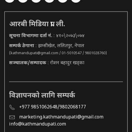
आरबी मिडिया प्रा. ली.
सूचना विभागमा दर्ता नं.
: ४१०\२०७३\०७४
सम्पर्क ठेगाना
: झम्सीखेल, ललितपुर, नेपाल
(
kathmandupati@gmail.com
/ 01-5010547 / 9801028760)
सञ्चालक/सम्पादक
: रोशन बहादुर खड्का
विज्ञापनको लागि सम्पर्क
+977 9851062648/9802068177
marketing.kathmandupati@gmail.com
info@kathmandupati.com