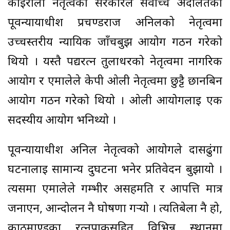
कोइराला नेतृत्वको सरकारले सर्वोच्च अदालतका
पूर्वन्यायाधीश प्रचण्डराज अनिलको नेतृत्वमा
उच्चस्तरीय न्यायिक जाँचबुझ आयोग गठन गरेको
थियो । यस्तै पद्यरत्न तुलाधरको नेतृत्वमा नागरिक
आयोग र एमालेले केपी ओली नेतृत्वमा छुट्टै छानबिन
आयोग गठन गरेको थियो । ओली आयोगलाई एक
सदस्यीय आयोग भनिथ्यो ।
पूर्वन्यायाधीश अनिल नेतृत्वको आयोगले दासढुंगा
घटनालाई सामान्य दुर्घटना भनेर प्रतिवेदन बुझायो ।
त्यसमा एमालेले गम्भीर असहमति र आपत्ति मात्र
जनाएन, आन्दोलन नै घोषणा गर्‍यो । त्यतिबेला नै हो,
काठमाण्डुका रत्नपार्कसहित विभिन्न स्थानमा