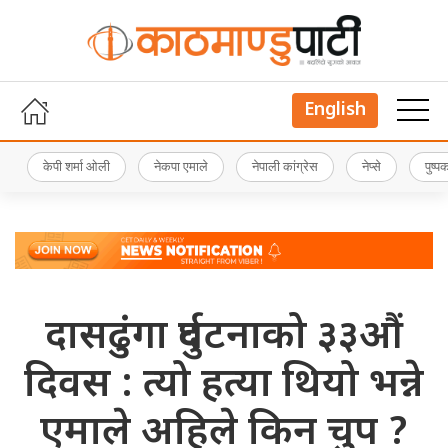
English
केपी शर्मा ओली
नेकपा एमाले
नेपाली कांग्रेस
नेप्से
पुष्
दासढुंगा दुर्घटनाको ३३औं
दिवस : त्यो हत्या थियो भन्ने
एमाले अहिले किन चुप ?