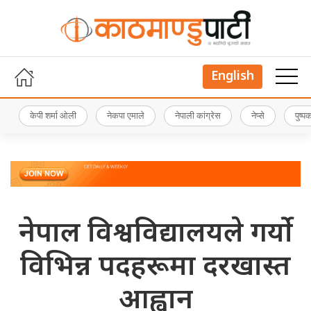
English
केपी शर्मा ओली
नेकपा एमाले
नेपाली कांग्रेस
नेप्से
पुष्
नेपाल विश्वविद्यालयले गर्याे
विभिन्न पदहरूमा दरखास्त
आह्वान