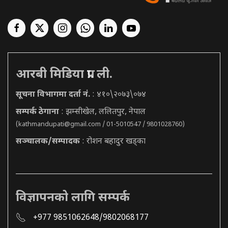
आरबी मिडिया प्रा. ली.
सूचना विभागमा दर्ता नं.
: ४१०\२०७३\०७४
सम्पर्क ठेगाना
: झम्सीखेल, ललितपुर, नेपाल
(
kathmandupati@gmail.com
/ 01-5010547 / 9801028760)
सञ्चालक/सम्पादक
: रोशन बहादुर खड्का
विज्ञापनको लागि सम्पर्क
+977 9851062648/9802068177